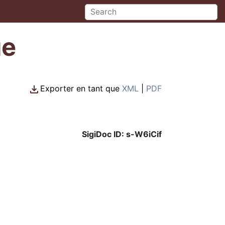
ue
Exporter en tant que
XML
|
PDF
SigiDoc ID: s-W6iCif