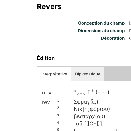
Revers
Conception du champ
Dimensions du champ
Décoration
Édition
Interprétative
Diplomatique
a
b
[....] Γ
(- - -)
obv
1
Σφραγ(ὶς)
rev
2
Νικ[η]φόρ(ου)
3
βεστάρχ(ου)
4
τοῦ [
.
]ΟΥ[
.
]
5
[
⁦ - - - - - - - - - - ⁩
]