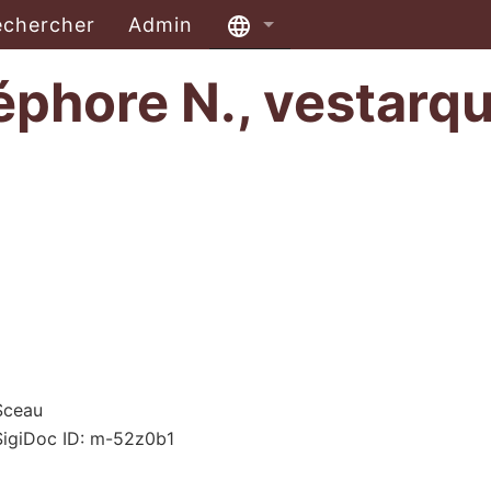
echercher
Admin
éphore N., vestarq
Sceau
SigiDoc ID: m-52z0b1