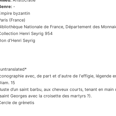
Genre:
-
Empire byzantin
Paris (France)
Bibliothèque Nationale de France, Département des Monnaie
Collection Henri Seyrig
954
Don d'Henri Seyrig
*untranslated*
Iconographie avec, de part et d'autre de l'effigie, légende 
Diam. 15
Buste d’un saint barbu, aux cheveux courts, tenant en main d
(saint Georges avec la croisette des martyrs ?).
Cercle de grènetis