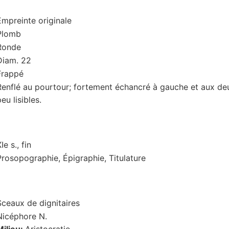
Empreinte originale
Plomb
Ronde
Diam. 22
Frappé
Renflé au pourtour; fortement échancré à gauche et aux deu
peu lisibles.
Ie s., fin
Prosopographie, Épigraphie, Titulature
Sceaux de dignitaires
Nicéphore N.
Milieu:
Aristocratie